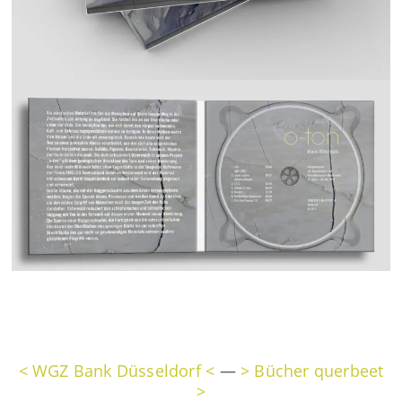
< WGZ Bank Düsseldorf <
—
> Bücher querbeet
>